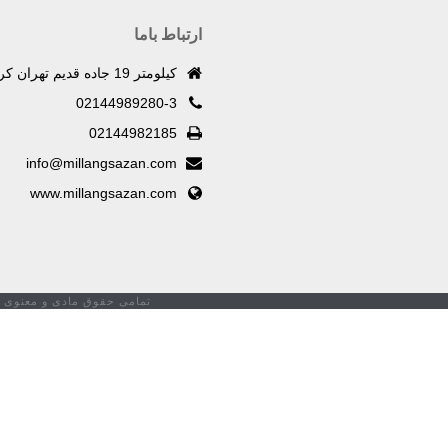
ارتباط باما
کیلومتر 19 جاده قدیم تهران کرج (فتح) ، بعد از خیابان لطیف جباری پلاک 613
02144989280-3
02144982185
info@millangsazan.com
www.millangsazan.com
تمامی حقوق مادی و معنوی 