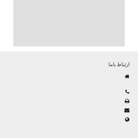
ارتباط باما
کیلومتر 19 جاده قدیم تهران کرج (فتح) ، بعد از خیابان لطیف
جباری پلاک 613
02144989280-3
02144982185
info@millangsazan.com
www.millangsazan.com